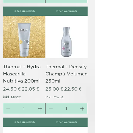
In den Warenkorb
In den Warenkorb
Thermal - Hydra
Thermal - Densify
Mascarilla
Champú Volumen
Nutritiva 200ml
250ml
Standardpreis
Sale-Preis
Standardpreis
Sale-Preis
24,50 €
22,05 €
25,00 €
22,50 €
inkl. MwSt.
inkl. MwSt.
In den Warenkorb
In den Warenkorb