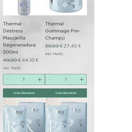
Thermal -
Thermal -
Destress
Gommage Pre-
Mascarilla
Champú
Regeneradora
Standardpreis
Sale-Preis
30,50 €
27,45 €
500ml
inkl. MwSt.
Standardpreis
Sale-Preis
49,00 €
44,10 €
inkl. MwSt.
In den Warenkorb
In den Warenkorb