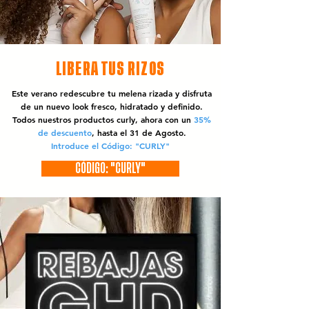
LIBERA TUS RIZOS
Este verano redescubre tu melena rizada y disfruta
de un nuevo look fresco, hidratado y definido.
Todos nuestros productos curly, ahora con un
35%
de descuento
, hasta el 31 de Agosto.
Introduce el Código: "CURLY"
CÓDIGO: "CURLY"