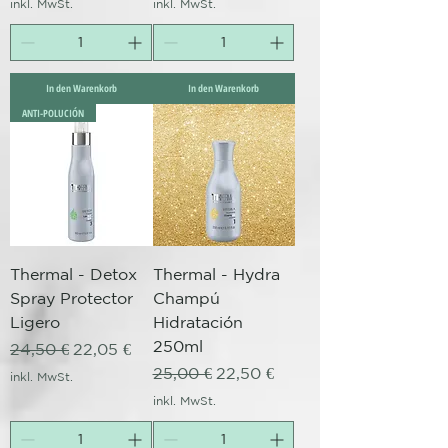
inkl. MwSt.
inkl. MwSt.
In den Warenkorb
In den Warenkorb
ANTI-POLUCIÓN
Thermal - Detox
Thermal - Hydra
Spray Protector
Champú
Ligero
Hidratación
250ml
Standardpreis
Sale-Preis
24,50 €
22,05 €
Standardpreis
Sale-Preis
25,00 €
22,50 €
inkl. MwSt.
inkl. MwSt.