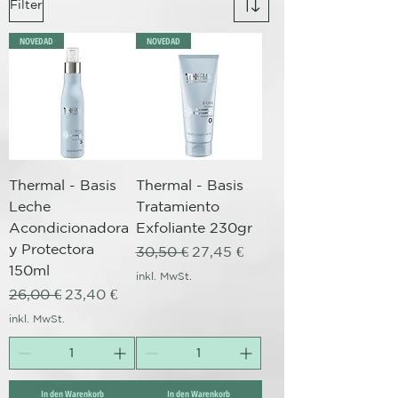
Filter
NOVEDAD
NOVEDAD
Thermal - Basis
Thermal - Basis
Leche
Tratamiento
Acondicionadora
Exfoliante 230gr
y Protectora
Standardpreis
Sale-Preis
30,50 €
27,45 €
150ml
inkl. MwSt.
Standardpreis
Sale-Preis
26,00 €
23,40 €
inkl. MwSt.
In den Warenkorb
In den Warenkorb