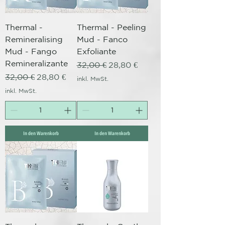
Thermal -
Thermal - Peeling
Remineralising
Mud - Fanco
Mud - Fango
Exfoliante
Remineralizante
Standardpreis
Sale-Preis
32,00 €
28,80 €
Standardpreis
Sale-Preis
32,00 €
28,80 €
inkl. MwSt.
inkl. MwSt.
In den Warenkorb
In den Warenkorb