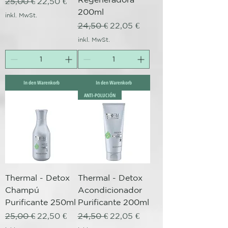
Standardpreis
Sale-Preis
25,00 €
22,50 €
200ml
inkl. MwSt.
Standardpreis
Sale-Preis
24,50 €
22,05 €
inkl. MwSt.
In den Warenkorb
In den Warenkorb
ANTI-POLUCIÓN
Thermal - Detox
Thermal - Detox
Champú
Acondicionador
Purificante 250ml
Purificante 200ml
Standardpreis
Sale-Preis
Standardpreis
Sale-Preis
25,00 €
22,50 €
24,50 €
22,05 €