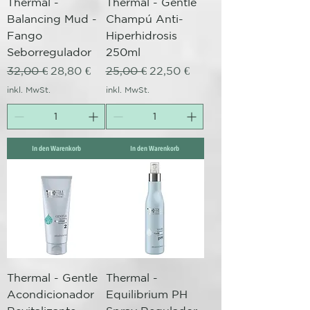
Thermal -
Thermal - Gentle
Balancing Mud -
Champú Anti-
Fango
Hiperhidrosis
Seborregulador
250ml
Standardpreis
Sale-Preis
Standardpreis
Sale-Preis
32,00 €
28,80 €
25,00 €
22,50 €
inkl. MwSt.
inkl. MwSt.
In den Warenkorb
In den Warenkorb
Thermal - Gentle
Thermal -
Acondicionador
Equilibrium PH