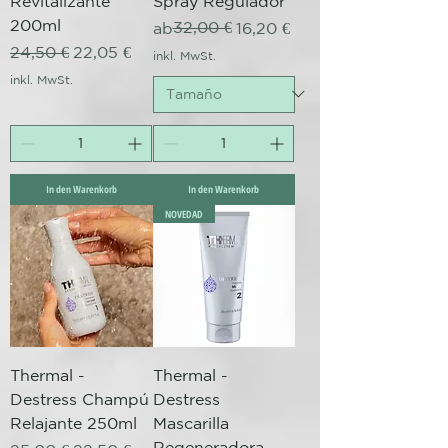
Revitalizante
Spray Regulador
200ml
Standardpreis
Sale-Preis
32,00 €
ab
16,20 €
Standardpreis
Sale-Preis
24,50 €
22,05 €
inkl. MwSt.
inkl. MwSt.
In den Warenkorb
In den Warenkorb
NOVEDAD
Thermal -
Thermal -
Destress Champú
Destress
Relajante 250ml
Mascarilla
Regeneradora