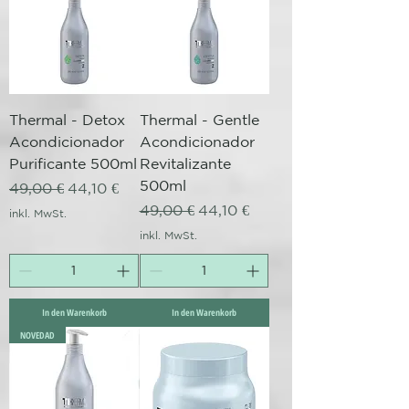
Thermal - Detox
Thermal - Gentle
Acondicionador
Acondicionador
Purificante 500ml
Revitalizante
500ml
Standardpreis
Sale-Preis
49,00 €
44,10 €
Standardpreis
Sale-Preis
49,00 €
44,10 €
inkl. MwSt.
inkl. MwSt.
In den Warenkorb
In den Warenkorb
NOVEDAD