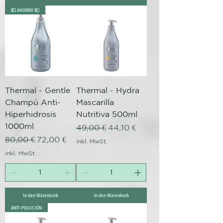
💶 AHORRO 💶
Thermal - Gentle
Thermal - Hydra
Champú Anti-
Mascarilla
Hiperhidrosis
Nutritiva 500ml
1000ml
Standardpreis
Sale-Preis
49,00 €
44,10 €
Standardpreis
Sale-Preis
80,00 €
72,00 €
inkl. MwSt.
inkl. MwSt.
In den Warenkorb
In den Warenkorb
ANTI-POLUCIÓN