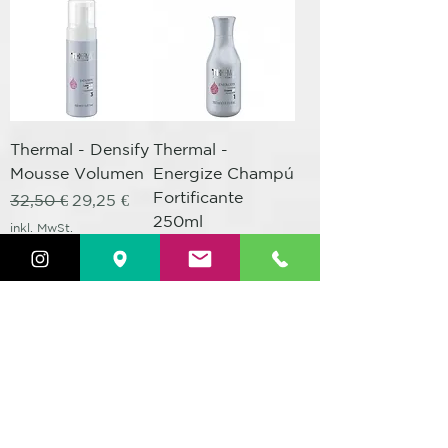
Thermal - Densify
Thermal -
Mousse Volumen
Energize Champú
Fortificante
Standardpreis
Sale-Preis
32,50 €
29,25 €
250ml
inkl. MwSt.
Standardpreis
Sale-Preis
25,00 €
22,50 €
inkl. MwSt.
In den Warenkorb
In den Warenkorb
OFERTA