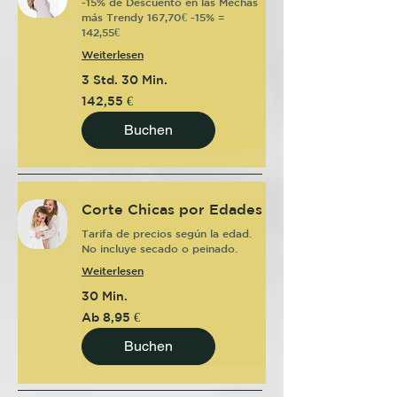
-15% de Descuento en las Mechas
más Trendy 167,70€ -15% =
142,55€
Weiterlesen
3 Std. 30 Min.
142,55
142,55 €
Euro
Buchen
Corte Chicas por Edades
Tarifa de precios según la edad.
No incluye secado o peinado.
Weiterlesen
30 Min.
Ab
Ab 8,95 €
8,95
Euro
Buchen