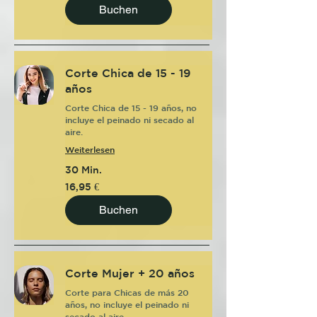
Buchen
Corte Chica de 15 - 19
años
Corte Chica de 15 - 19 años, no
incluye el peinado ni secado al
aire.
Weiterlesen
30 Min.
16,95
16,95 €
Euro
Buchen
Corte Mujer + 20 años
Corte para Chicas de más 20
años, no incluye el peinado ni
secado al aire.