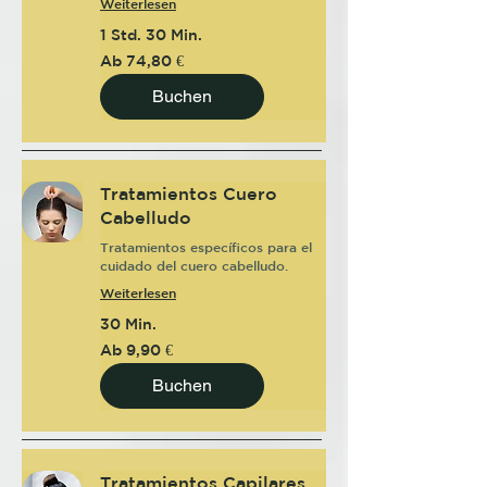
Weiterlesen
1 Std. 30 Min.
Ab
Ab 74,80 €
74,80
Euro
Buchen
Tratamientos Cuero
Cabelludo
Tratamientos específicos para el
cuidado del cuero cabelludo.
Weiterlesen
30 Min.
Ab
Ab 9,90 €
9,90
Euro
Buchen
Tratamientos Capilares