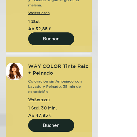
melena.
Weiterlesen
1 Std.
Ab
Ab 32,85 €
32,85
Euro
Buchen
WAY COLOR Tinte Raíz
+ Peinado
Coloración sin Amoníaco con
Lavado y Peinado. 35 min de
exposición.
Weiterlesen
1 Std. 30 Min.
Ab
Ab 47,85 €
47,85
Euro
Buchen