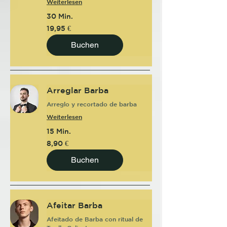
Weiterlesen
30 Min.
19,95
19,95 €
Euro
Buchen
Arreglar Barba
Arreglo y recortado de barba
Weiterlesen
15 Min.
8,90
8,90 €
Euro
Buchen
Afeitar Barba
Afeitado de Barba con ritual de