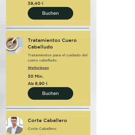
39,40
39,40 €
Euro
Buchen
Tratamientos Cuero
Cabelludo
Tratamientos para el cuidado del
cuero cabelludo.
Weiterlesen
30 Min.
Ab
Ab 8,90 €
8,90
Euro
Buchen
Corte Caballero
Corte Caballero