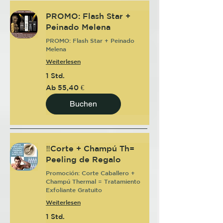
PROMO: Flash Star +
Peinado Melena
PROMO: Flash Star + Peinado
Melena
Weiterlesen
1 Std.
Ab
Ab 55,40 €
55,40
Euro
Buchen
‼️Corte + Champú Th=
Peeling de Regalo
Promoción: Corte Caballero +
Champú Thermal = Tratamiento
Exfoliante Gratuito
Weiterlesen
1 Std.