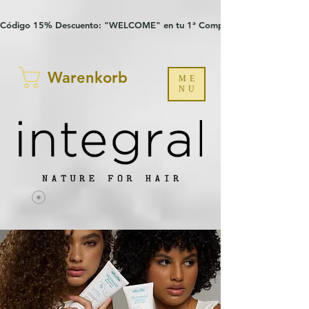
Verification: 97a30386b8a1fa77
G-YHZRM6P8WP
Código 15% Descuento: "WELCOME" en tu 1ª Compra
Warenkorb
ME
NU