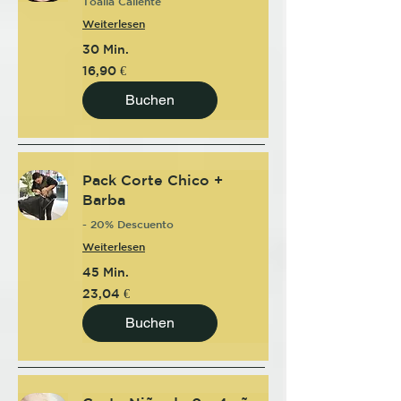
Toalla Caliente
Weiterlesen
30 Min.
16,90
16,90 €
Euro
Buchen
Pack Corte Chico +
Barba
- 20% Descuento
Weiterlesen
45 Min.
23,04
23,04 €
Euro
Buchen