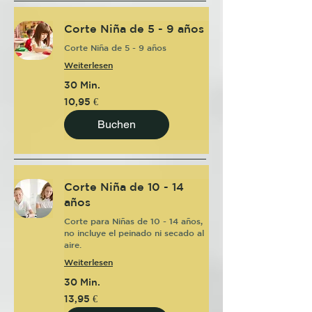
Corte Niña de 5 - 9 años
Corte Niña de 5 - 9 años
Weiterlesen
30 Min.
10,95
10,95 €
Euro
Buchen
Corte Niña de 10 - 14
años
Corte para Niñas de 10 - 14 años,
no incluye el peinado ni secado al
aire.
Weiterlesen
30 Min.
13,95
13,95 €
Euro