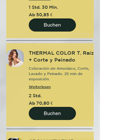
1 Std. 30 Min.
Ab
Ab 50,85 €
50,85
Euro
Buchen
THERMAL COLOR T. Raíz
+ Corte y Peinado
Coloración sin Amoníaco, Corte,
Lavado y Peinado. 25 min de
exposición.
Weiterlesen
2 Std.
Ab
Ab 70,80 €
70,80
Euro
Buchen