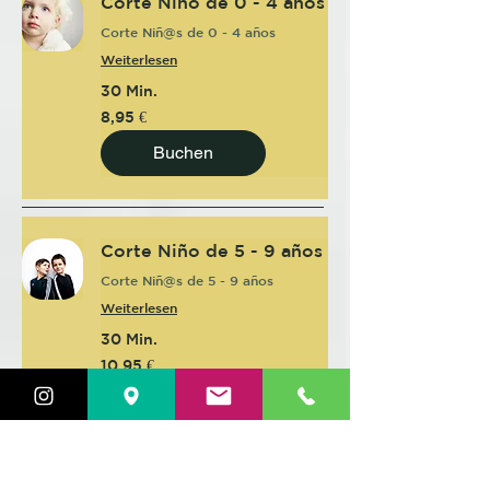
Corte Niño de 0 - 4 años
Corte Niñ@s de 0 - 4 años
Weiterlesen
30 Min.
8,95
8,95 €
Euro
Buchen
Corte Niño de 5 - 9 años
Corte Niñ@s de 5 - 9 años
Weiterlesen
30 Min.
10,95
10,95 €
Euro
Buchen