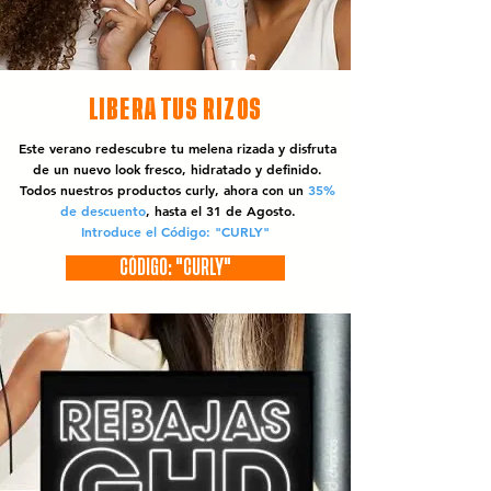
LIBERA TUS RIZOS
Este verano redescubre tu melena rizada y disfruta
de un nuevo look fresco, hidratado y definido.
Todos nuestros productos curly, ahora con un
35%
de descuento
, hasta el 31 de Agosto.
Introduce el Código: "CURLY"
CÓDIGO: "CURLY"