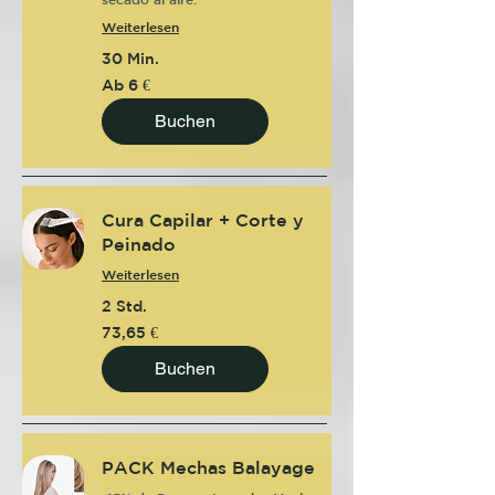
Weiterlesen
30 Min.
Ab
Ab 6 €
6
Euro
Buchen
Cura Capilar + Corte y
Peinado
Weiterlesen
2 Std.
73,65
73,65 €
Euro
Buchen
PACK Mechas Balayage