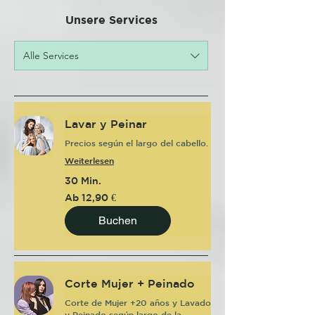
Unsere Services
Alle Services
Lavar y Peinar
Precios según el largo del cabello.
Weiterlesen
30 Min.
Ab
Ab 12,90 €
12,90
Euro
Buchen
Corte Mujer + Peinado
Corte de Mujer +20 años y Lavado
y Peinado según largo de la