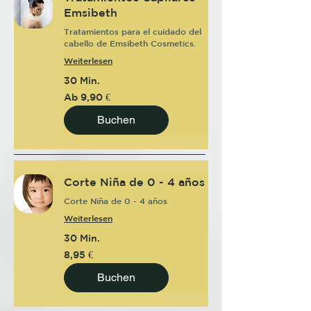
Emsibeth
Tratamientos para el cuidado del
cabello de Emsibeth Cosmetics.
Weiterlesen
30 Min.
Ab
Ab 9,90 €
9,90
Euro
Buchen
Corte Niña de 0 - 4 años
Corte Niña de 0 - 4 años
Weiterlesen
30 Min.
8,95
8,95 €
Euro
Buchen