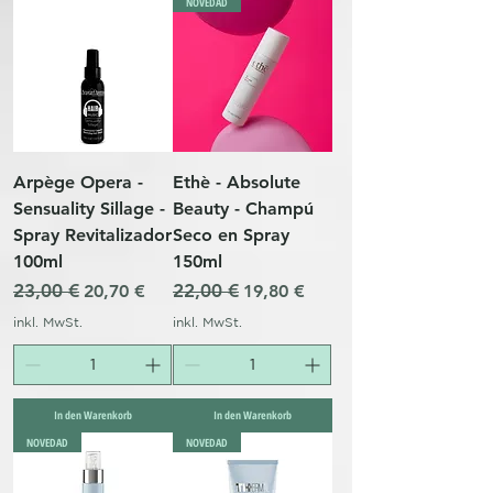
NOVEDAD
Arpège Opera -
Ethè - Absolute
Sensuality Sillage -
Beauty - Champú
Spray Revitalizador
Seco en Spray
100ml
150ml
Standardpreis
23,00 €
Sale-Preis
Standardpreis
22,00 €
Sale-Preis
20,70 €
19,80 €
inkl. MwSt.
inkl. MwSt.
In den Warenkorb
In den Warenkorb
NOVEDAD
NOVEDAD