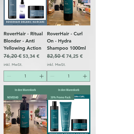
RoverHair - Ritual
RoverHair - Curl
Blonder - Anti
On - Hydra
Yellowing Action
Shampoo 1000ml
Standardpreis
76,20 €
Sale-Preis
Standardpreis
82,50 €
Sale-Preis
53,34 €
74,25 €
inkl. MwSt.
inkl. MwSt.
In den Warenkorb
In den Warenkorb
NOVEDAD
30% Promo Pack