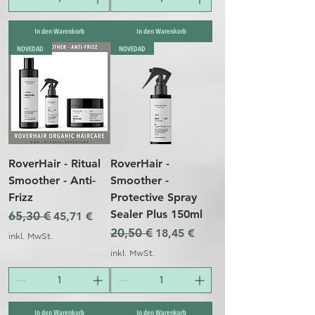
In den Warenkorb
In den Warenkorb
NOVEDAD
NOVEDAD
RoverHair - Ritual
RoverHair -
Smoother - Anti-
Smoother -
Frizz
Protective Spray
Sealer Plus 150ml
Standardpreis
65,30 €
Sale-Preis
45,71 €
Standardpreis
20,50 €
Sale-Preis
18,45 €
inkl. MwSt.
inkl. MwSt.
In den Warenkorb
In den Warenkorb