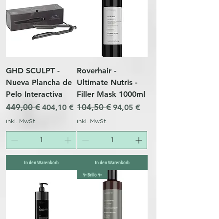
GHD SCULPT -
Roverhair -
Nueva Plancha de
Ultimate Nutris -
Pelo Interactiva
Filler Mask 1000ml
Standardpreis
449,00 €
Sale-Preis
Standardpreis
104,50 €
Sale-Preis
404,10 €
94,05 €
inkl. MwSt.
inkl. MwSt.
In den Warenkorb
In den Warenkorb
✨ Brillo ✨