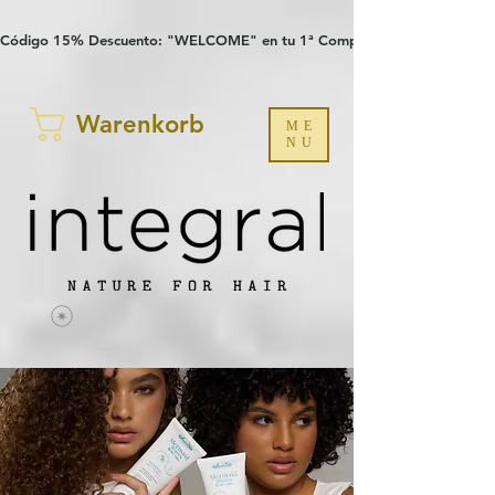
Verification: 97a30386b8a1fa77
G-YHZRM6P8WP
Código 15% Descuento: "WELCOME" en tu 1ª Compra
Warenkorb
ME
NU