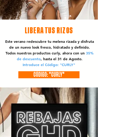
LIBERA TUS RIZOS
Este verano redescubre tu melena rizada y disfruta
de un nuevo look fresco, hidratado y definido.
Todos nuestros productos curly, ahora con un
35%
de descuento
, hasta el 31 de Agosto.
Introduce el Código: "CURLY"
CÓDIGO: "CURLY"