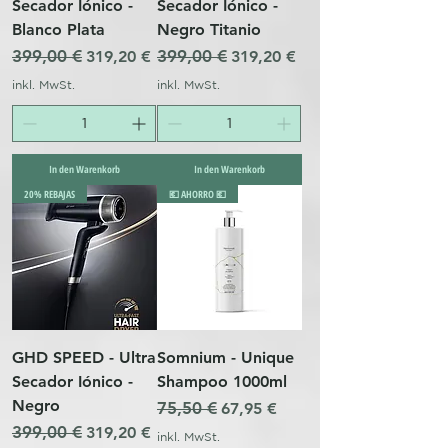
Secador Iónico -
Secador Iónico -
Blanco Plata
Negro Titanio
Standardpreis
399,00 €
Sale-Preis
Standardpreis
399,00 €
Sale-Preis
319,20 €
319,20 €
inkl. MwSt.
inkl. MwSt.
In den Warenkorb
In den Warenkorb
20% REBAJAS
💶 AHORRO 💶
GHD SPEED - Ultra
Somnium - Unique
Secador Iónico -
Shampoo 1000ml
Negro
Standardpreis
75,50 €
Sale-Preis
67,95 €
Standardpreis
399,00 €
Sale-Preis
319,20 €
inkl. MwSt.