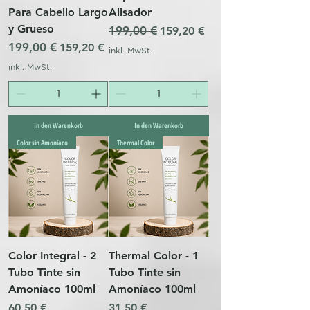
Para Cabello Largo
Alisador
y Grueso
Standardpreis
199,00 €
Sale-Preis
159,20 €
Standardpreis
199,00 €
Sale-Preis
159,20 €
inkl. MwSt.
inkl. MwSt.
In den Warenkorb
In den Warenkorb
Color sin Amoníaco
Thermal Color
Color Integral - 2
Thermal Color - 1
Tubo Tinte sin
Tubo Tinte sin
Amoníaco 100ml
Amoníaco 100ml
Preis
Preis
60,50 €
31,50 €