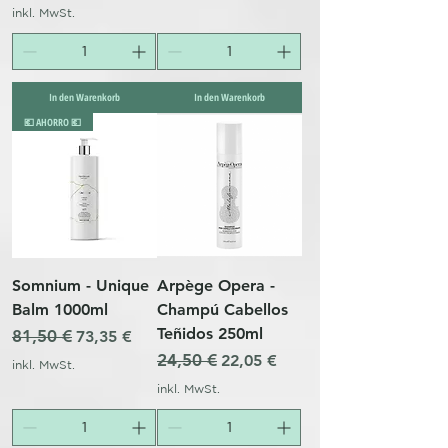
inkl. MwSt.
In den Warenkorb
In den Warenkorb
💶 AHORRO 💶
Somnium - Unique
Arpège Opera -
Balm 1000ml
Champú Cabellos
Teñidos 250ml
Standardpreis
81,50 €
Sale-Preis
73,35 €
Standardpreis
24,50 €
Sale-Preis
22,05 €
inkl. MwSt.
inkl. MwSt.