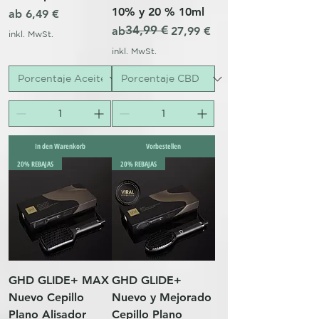
10% y 20 % 10ml
Sale-Preis
ab
6,49 €
34,99 €
Standardpreis
Sale-Preis
ab
27,99 €
inkl. MwSt.
inkl. MwSt.
In den Warenkorb
Vorbestellen
20% REBAJAS
20% REBAJAS
GHD GLIDE+ MAX
GHD GLIDE+
Nuevo Cepillo
Nuevo y Mejorado
Plano Alisador
Cepillo Plano