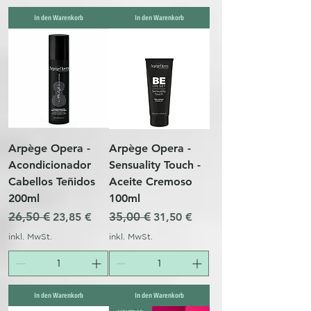
In den Warenkorb
In den Warenkorb
Arpège Opera -
Arpège Opera -
Acondicionador
Sensuality Touch -
Cabellos Teñidos
Aceite Cremoso
200ml
100ml
Standardpreis
26,50 €
Sale-Preis
Standardpreis
35,00 €
Sale-Preis
23,85 €
31,50 €
inkl. MwSt.
inkl. MwSt.
In den Warenkorb
In den Warenkorb