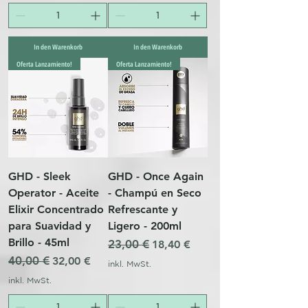
In den Warenkorb
In den Warenkorb
Oferta Lanzamiento!
Oferta Lanzamiento!
GHD - Sleek
GHD - Once Again
Operator - Aceite
- Champú en Seco
Elixir Concentrado
Refrescante y
para Suavidad y
Ligero - 200ml
Brillo - 45ml
Standardpreis
23,00 €
Sale-Preis
18,40 €
Standardpreis
40,00 €
Sale-Preis
32,00 €
inkl. MwSt.
inkl. MwSt.