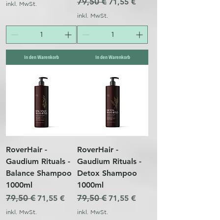
Standardpreis
79,50 €
Sale-Preis
71,55 €
inkl. MwSt.
inkl. MwSt.
In den Warenkorb
In den Warenkorb
RoverHair -
RoverHair -
Gaudium Rituals -
Gaudium Rituals -
Balance Shampoo
Detox Shampoo
1000ml
1000ml
Standardpreis
79,50 €
Sale-Preis
Standardpreis
79,50 €
Sale-Preis
71,55 €
71,55 €
inkl. MwSt.
inkl. MwSt.