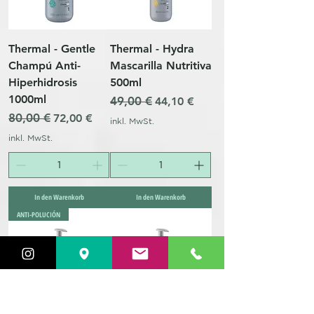
Thermal - Gentle
Thermal - Hydra
Champú Anti-
Mascarilla Nutritiva
Hiperhidrosis
500ml
1000ml
Standardpreis
49,00 €
Sale-Preis
44,10 €
Standardpreis
80,00 €
Sale-Preis
72,00 €
inkl. MwSt.
inkl. MwSt.
In den Warenkorb
In den Warenkorb
ANTI-POLUCIÓN