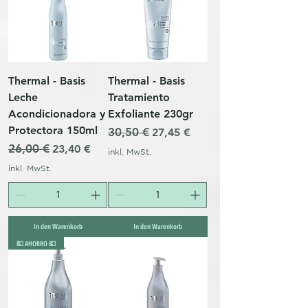
Thermal - Basis
Thermal - Basis
Leche
Tratamiento
Acondicionadora y
Exfoliante 230gr
Protectora 150ml
Standardpreis
30,50 €
Sale-Preis
27,45 €
Standardpreis
26,00 €
Sale-Preis
23,40 €
inkl. MwSt.
inkl. MwSt.
In den Warenkorb
In den Warenkorb
💶 AHORRO 💶