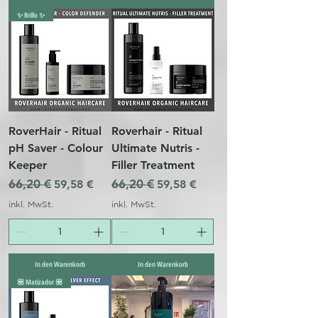
✨ Brillo ✨
RoverHair - Ritual
Roverhair - Ritual
pH Saver - Colour
Ultimate Nutris -
Keeper
Filler Treatment
Standardpreis
66,20 €
Sale-Preis
Standardpreis
66,20 €
Sale-Preis
59,58 €
59,58 €
inkl. MwSt.
inkl. MwSt.
In den Warenkorb
In den Warenkorb
💟 Matizador 💟