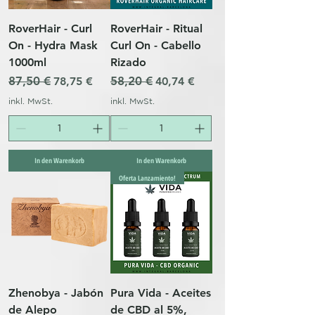
RoverHair - Curl
RoverHair - Ritual
On - Hydra Mask
Curl On - Cabello
1000ml
Rizado
Standardpreis
87,50 €
Sale-Preis
Standardpreis
58,20 €
Sale-Preis
78,75 €
40,74 €
inkl. MwSt.
inkl. MwSt.
In den Warenkorb
In den Warenkorb
Oferta Lanzamiento!
Zhenobya - Jabón
Pura Vida - Aceites
de Alepo
de CBD al 5%,