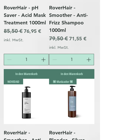
RoverHair - pH
RoverHair -
Saver - Acid Mask
Smoother - Anti-
Treatment 1000ml
Frizz Shampoo
1000ml
Standardpreis
85,50 €
Sale-Preis
76,95 €
Standardpreis
79,50 €
Sale-Preis
71,55 €
inkl. MwSt.
inkl. MwSt.
In den Warenkorb
In den Warenkorb
NOVEDAD
💟 Matizador 💟
RoverHair -
RoverHair -