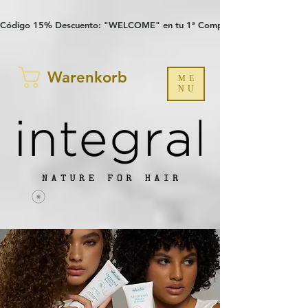
Verification: 97a30386b8a1fa77
G-YHZRM6P8WP
Código 15% Descuento: "WELCOME" en tu 1ª Compra
Warenkorb
ME
NU