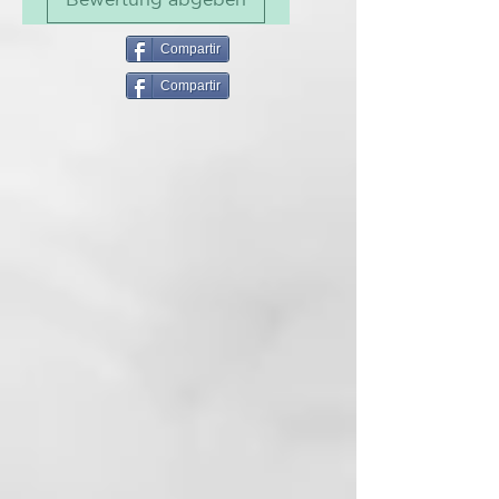
del color y fortalece el cabello.
Fórmula profesional.
Tamaño: 200 ml
Compartir
Compartir
MODO DE USO
Aplicar sobre el cabello húmedo y
dejar actuar unos minutos.
Enjuagar bien.