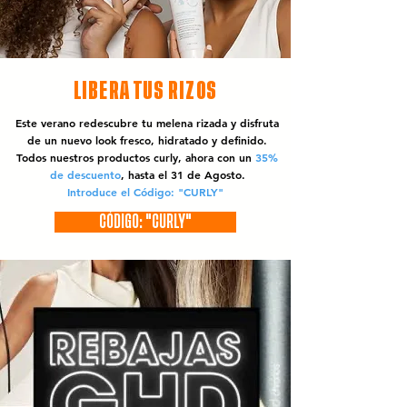
LIBERA TUS RIZOS
Este verano redescubre tu melena rizada y disfruta
de un nuevo look fresco, hidratado y definido.
Todos nuestros productos curly, ahora con un
35%
de descuento
, hasta el 31 de Agosto.
Introduce el Código: "CURLY"
CÓDIGO: "CURLY"