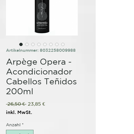
Artikelnummer: 8032258009988
Arpège Opera -
Acondicionador
Cabellos Teñidos
200ml
Standardpreis
Sale-
 26,50 € 
23,85 €
Preis
inkl. MwSt.
Anzahl
*