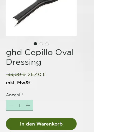
ghd Cepillo Oval
Dressing
Standardpreis
Sale-
 33,00 € 
26,40 €
Preis
inkl. MwSt.
Anzahl
*
In den Warenkorb