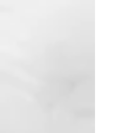
mientras lo cepillas. Además, las
cerdas de nylon son más duras y
permiten peinar el cabello sin
crear electricidad estática,
aportando el acabado perfecto
para cualquier look.
El nylon antiestático de sus
cerdas ayuda también a distribuir
los aceites naturales del cabello,
por lo que no sólo conseguirás un
desenredado desde la raíz sino
que aportarás a tu cabello un
irresistible brillo extra.