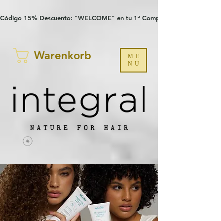
Verification: 97a30386b8a1fa77
G-YHZRM6P8WP
Código 15% Descuento: "WELCOME" en tu 1ª Compra
Warenkorb
ME
NU