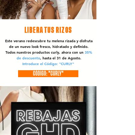
LIBERA TUS RIZOS
Este verano redescubre tu melena rizada y disfruta
de un nuevo look fresco, hidratado y definido.
Todos nuestros productos curly, ahora con un
35%
de descuento
, hasta el 31 de Agosto.
Introduce el Código: "CURLY"
CÓDIGO: "CURLY"