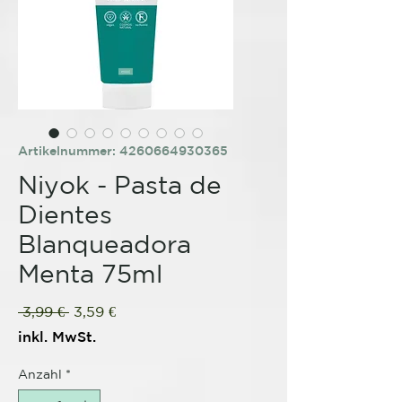
Artikelnummer: 4260664930365
Niyok - Pasta de
Dientes
Blanqueadora
Menta 75ml
Standardpreis
Sale-
 3,99 € 
3,59 €
Preis
inkl. MwSt.
Anzahl
*