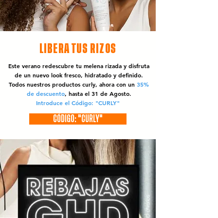
LIBERA TUS RIZOS
Este verano redescubre tu melena rizada y disfruta
de un nuevo look fresco, hidratado y definido.
Todos nuestros productos curly, ahora con un
35%
de descuento
, hasta el 31 de Agosto.
Introduce el Código: "CURLY"
CÓDIGO: "CURLY"