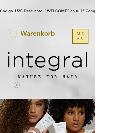
Verification: 97a30386b8a1fa77
G-YHZRM6P8WP
Código 15% Descuento: "WELCOME" en tu 1ª Compra
Warenkorb
ME
NU