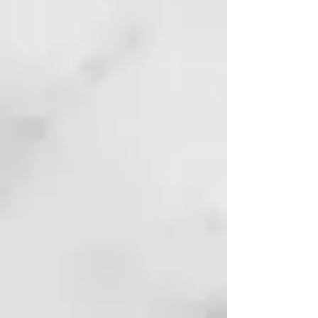
movimientos circulares, enjuagar
y repetir si es necesario. Usar la
mascarilla de la misma línea
potencia los beneficios del
champú, aportando al cabello la
hidratación y elasticidad
deseadas.
HYDRA MASK
curl reviving action
Esta mascarilla para rizos nutre e
hidrata el cabello sin apelmazarlo,
dejándolo suave, brillante y
flexible. Facilita el peinado
desenredando los nudos y
previniendo el daño causado por
el peinado. Deja el cabello
manejable y define los rizos.
BENEFICIOS CLAVE