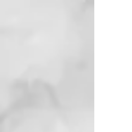
Nutre el cabello sin apelmazarlo,
aportando brillo, suavidad y
elasticidad. Revitaliza los rizos y
su fórmula no contiene aceites
minerales.
INGREDIENTES ACTIVOS
89 % de ingredientes naturales:
Extracto de orquídea, aceite de
macadamia orgánico
MODO DE EMPLEO
Aplicar sobre el cabello húmedo y
lavado, masajear suavemente a lo
largo del cabello. Dejar actuar de
5 a 10 minutos y enjuagar.
CURL ON
Ya sea ondulado, rizado o
encrespado, cualquier tipo de
cabello puede verse afectado por