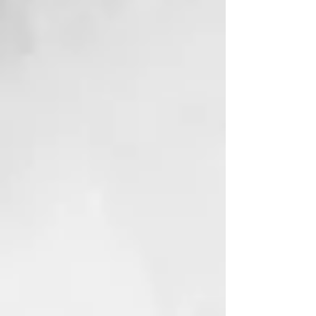
el frizz. Los tratamientos
agresivos, los lavados frecuentes,
los factores ambientales y la falta
de hidratación son algunas de las
principales causas del frizz y el
cabello opaco. ¡Tenemos la
solución!
Tecnología de Formulación
La nueva línea profesional creada
para el cuidado del cabello rizado
y ondulado. Los ingredientes
activos de la línea Curl On han
sido cuidadosamente
seleccionados para crear
productos de calidad capaces de
satisfacer las múltiples
necesidades de los diferentes
tipos de cabello rizado. El aceite
de linaza orgánico, presente en el
servicio técnico Bio-Perm, actúa
con suavidad y protección en