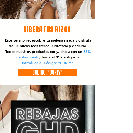
LIBERA TUS RIZOS
Este verano redescubre tu melena rizada y disfruta
de un nuevo look fresco, hidratado y definido.
Todos nuestros productos curly, ahora con un
35%
de descuento
, hasta el 31 de Agosto.
Introduce el Código: "CURLY"
CÓDIGO: "CURLY"