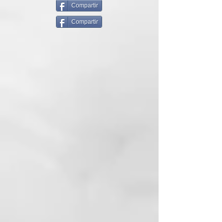
Fórmula suave sin sulfatos.
Compartir
Compartir
INGREDIENTES ACTIVOS
94 % de ingredientes naturales:
Extracto de orquídea, aceite de
macadamia orgánico.
MODO DE EMPLEO
Aplicar sobre el cabello mojado,
distribuir y masajear el producto
como un champú. Dejar actuar de
3 a 5 minutos y enjuagar.
HYDRA SHAMPOO
curl reviving action
Champú específicamente
formulado para cabello rizado y
ondulado, con efecto hidratante y
regenerador. Su fórmula sin
sulfatos limpia con suavidad y
elimina todas las impurezas,