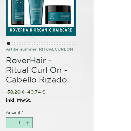
Artikelnummer: RITUALCURLON
RoverHair -
Ritual Curl On -
Cabello Rizado
Standardpreis
Sale-
 58,20 € 
40,74 €
Preis
inkl. MwSt.
Anzahl
*