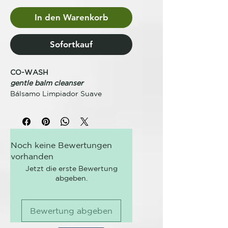
In den Warenkorb
Sofortkauf
CO-WASH
gentle balm cleanser
Bálsamo Limpiador Suave
Un innovador acondicionador
limpiador ideal para uso
frecuente. Limpia suavemente sin
apelmazar el cabello. Apto para
Noch keine Bewertungen
uso diario.
vorhanden
Ideal para una limpieza suave y un
cabello irresistiblemente suave.
Jetzt die erste Bewertung
abgeben.
BENEFICIOS CLAVE
Reduce el encrespamiento.
Bewertung abgeben
Acondicionamiento instantáneo
con potente poder limpiador.