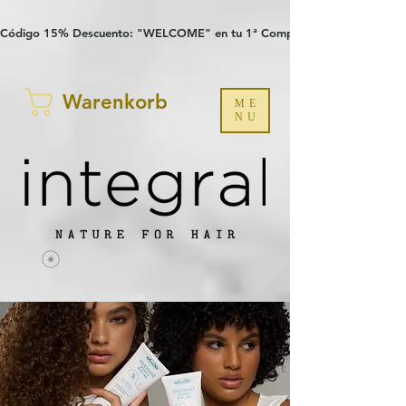
Verification: 97a30386b8a1fa77
G-YHZRM6P8WP
Código 15% Descuento: "WELCOME" en tu 1ª Compra
Warenkorb
ME
NU