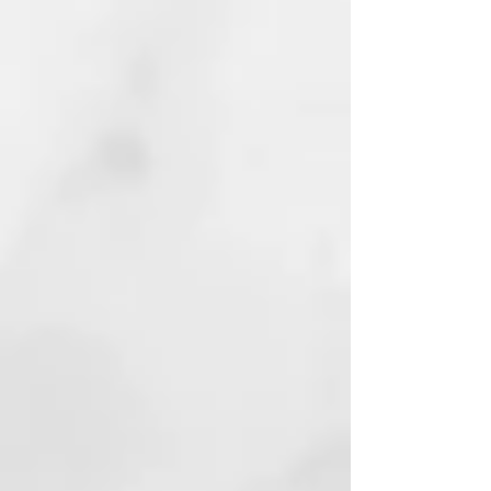
cisteína, lo que garantiza
resultados duraderos.
– El aceite de linaza actúa con
suavidad y protección en todo
tipo de cabello.
– La queratina vegetal
reconstruye la fibra capilar,
haciéndola más fuerte y
resistente.
– El extracto de orquídea hidrata
la fibra capilar, haciéndola más
fuerte y resistente. Tiene un
potente efecto
antiencrespamiento.
– El aceite de macadamia orgánico
nutre profundamente y ayuda a
combatir el encrespamiento.
Además, posee excelentes
propiedades acondicionadoras y
suavizantes, mejorando el
desenredado del cabello.