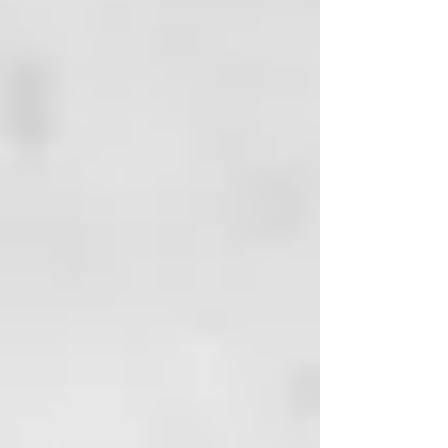
regulando la producción de sebo
y garantizando el equilibrio
natural de hidratación del cuero
cabelludo. Deja el cabello sano,
suave y fácil de desenredar.
BENEFICIOS CLAVE
Acción hidratante y
voluminizadora: elimina
impurezas sin resecar el cabello;
regula suavemente la secreción
sebácea del cuero cabelludo;
fórmula suave sin sulfatos.
INGREDIENTES ACTIVOS
87 % de ingredientes naturales:
Extracto de orquídea, aceite de
macadamia orgánico.
MODO DE USO
Aplicar sobre el cabello húmedo,
masajear suavemente con