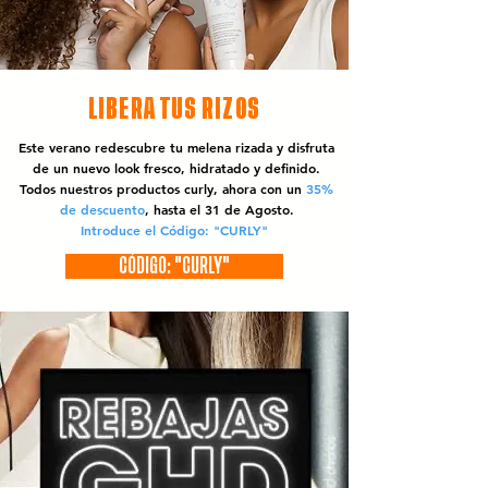
LIBERA TUS RIZOS
Este verano redescubre tu melena rizada y disfruta
de un nuevo look fresco, hidratado y definido.
Todos nuestros productos curly, ahora con un
35%
de descuento
, hasta el 31 de Agosto.
Introduce el Código: "CURLY"
CÓDIGO: "CURLY"