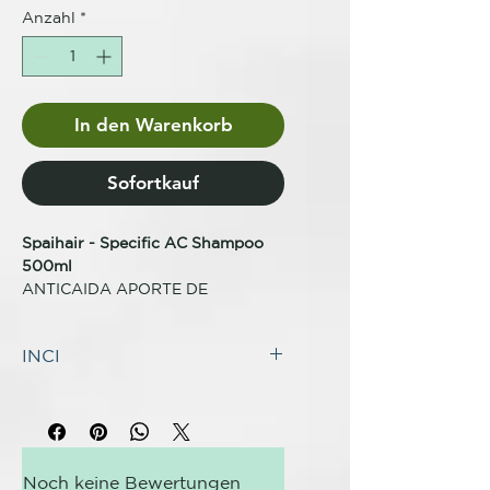
Anzahl
*
In den Warenkorb
Sofortkauf
Spaihair - Specific AC Shampoo
500ml
ANTICAIDA APORTE DE
VITAMINAS
INCI
INDICACIONES
Aporta vitaminas y proteínas que
INCI: SPECIFIC AC
restauran y enriquecen el cuero
Aqua, Sodium Lauroyl Methyl
cabelludo y el cabello evitando la
Isethionate, Cocamidopropyl
caída del mismo.
Betaine, Aloe Barbadensis Leaf
Noch keine Bewertungen
Juice, Glycerin, Propanediol,