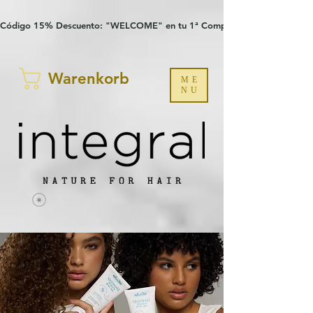
Verification: 97a30386b8a1fa77
G-YHZRM6P8WP
Código 15% Descuento: "WELCOME" en tu 1ª Compra
Warenkorb
ME
NU