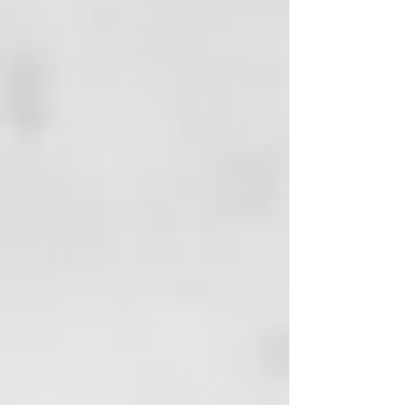
Calcium Gluconate.
de formarse puntas partidas,
mejorando la peinabilidad y dando
cuerpo al cabello. Los
hidrolizados de queratina son
absorbidos e incorporados a la
estructura de la queratina capilar.
Acondiciona y repara el cabello.
Hidrolizado de Soja:
Acondiciona,
hidrata y repara el cabello.
Anticaida Betafin BP: Hidratante.
Fortalece y aporta brillo al
cabello.
Dehyquart SP:
Debido a su
carácter catiónico, acondiciona el
cabello mejorando su peinabilidad
tanto en húmedo como en seco.