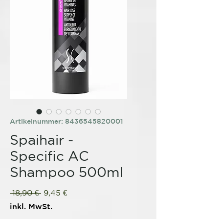
Artikelnummer: 8436545820001
Spaihair -
Specific AC
Shampoo 500ml
Standardpreis
Sale-
 18,90 € 
9,45 €
Preis
inkl. MwSt.