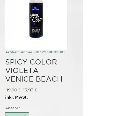
Artikelnummer: 8032258005881
SPICY COLOR
VIOLETA
VENICE BEACH
Standardpreis
Sale-
 19,90 € 
13,93 €
Preis
inkl. MwSt.
Anzahl
*