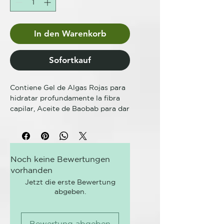
In den Warenkorb
Sofortkauf
Contiene Gel de Algas Rojas para
hidratar profundamente la fibra
capilar, Aceite de Baobab para dar
brillo a los cabellos y Colorantes
directos puros para brindar
resultados cromáticos intensos.
Noch keine Bewertungen
Spicy Color es un tinte cosmético
vorhanden
semipermanente de pH ácido para
el cabello teñido, decolorado o
Jetzt die erste Bewertung
abgeben.
natural. Aporta brillo al cabello y
genera colores intensos y vivos;
resulta ideal para teñir todo el
Bewertung abgeben