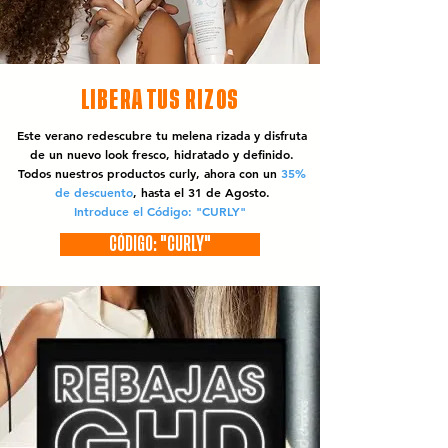
LIBERA TUS RIZOS
Este verano redescubre tu melena rizada y disfruta
de un nuevo look fresco, hidratado y definido.
Todos nuestros productos curly, ahora con un
35%
de descuento
, hasta el 31 de Agosto.
Introduce el Código: "CURLY"
CÓDIGO: "CURLY"