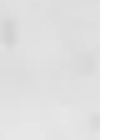
púas anchas. Se aconsejaaplicar el
producto sobre las zonas
naturales en primer lugar y
después sobre el pelo decolorado.
Aplicar el producto procurando
no manchar la piel. Dejar que el
producto Actúe unos 15 - 20
minutos, según la intensidad de
coloración que desee lograr.
Aclara abundante y
concienzudamente. Pasar al
secado y ralizar el stylind
deseado.