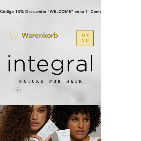
Verification: 97a30386b8a1fa77
G-YHZRM6P8WP
Código 15% Descuento: "WELCOME" en tu 1ª Compra
Warenkorb
ME
NU