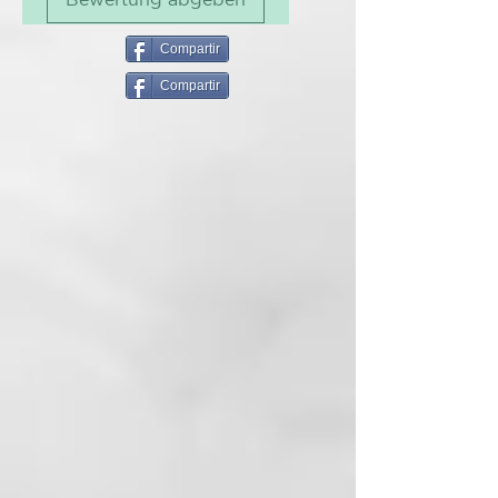
pelo o para crear toques de color
resueltos. Sin Amóniaco, ni
Oxidantes, para un pelo más sano
Compartir
y protegido.
Compartir
El sistema de fijación del color, se
basa en los principios de la física,
concretamente en el de la
atracción magnética. Las
partículas colorantes cargadas
positivamente (+) son atraídas
por el cabello (-), por lo que
consigue un teñido perfecto.
Realizar un lavado con
ColorDefend, aclarar y secar con
una toalla. Ponerse guantes.
Aplicar el producto (unos 50gr de
producto en caso de melena de
longitud media) en la parte
decolorada o en todo el pelo
utilizando un pincel o un peine de