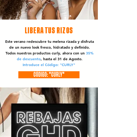
LIBERA TUS RIZOS
Este verano redescubre tu melena rizada y disfruta
de un nuevo look fresco, hidratado y definido.
Todos nuestros productos curly, ahora con un
35%
de descuento
, hasta el 31 de Agosto.
Introduce el Código: "CURLY"
CÓDIGO: "CURLY"