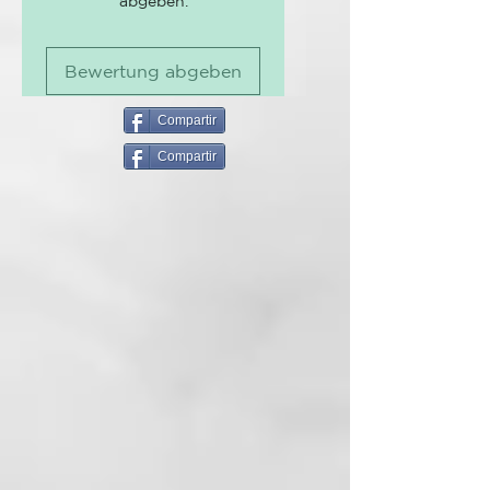
abgeben.
hidratación de la piel sin causar
obstrucción de los poros ni dejar
la piel grasienta.
Bewertung abgeben
230ml
Compartir
INCI:
Compartir
Water, Sodium Laureth Sulfate,
Cocamidopropyl Betaine, Glycerin,
Sodium Chloride, Trisodium
Sulfosuconate, Parfum, Propylene
Glycol, C12-14
Pareth-3, Phenoxyethanol,
Hydroxypropyltrimonium
Chloride,
Glucoside, Glycol Distearate,
Polyquaternium-7, Sodium
Benzoate, Amino Bispropyl
Dimethicone, Chlorella Vulgaris
Extract, Laureth-14, Xexyl
Cinnamal, Linalool, Disodium
EDTA, Ethylhexylglycerin,