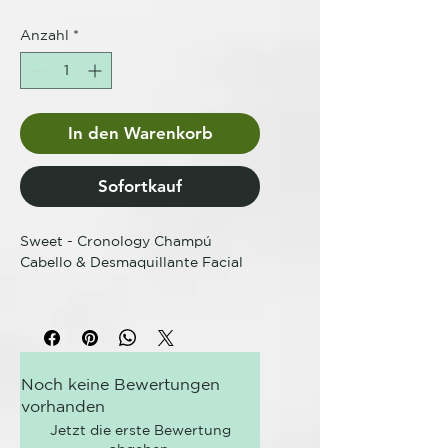
Anzahl
*
In den Warenkorb
Sofortkauf
Sweet - Cronology Champú
Cabello & Desmaquillante Facial
Limpiador 2 en 1 para Lavar el
Cabello y Desmaquillar el Rostro.
Repara cabellos sensibilizados y
Noch keine Bewertungen
elimina de manera delicada el
vorhanden
maquillaje del rostro a través de
su fórmula Oil free. Mantiene la
Jetzt die erste Bewertung