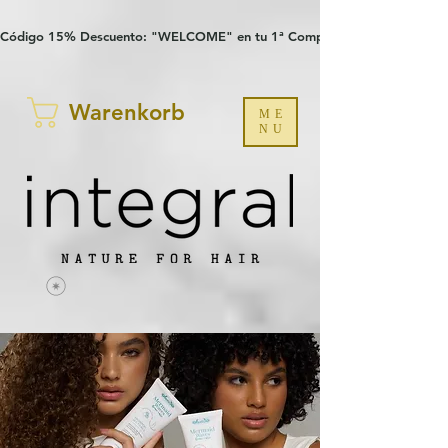
Verification: 97a30386b8a1fa77
G-YHZRM6P8WP
Código 15% Descuento: "WELCOME" en tu 1ª Compra
Warenkorb
ME
NU