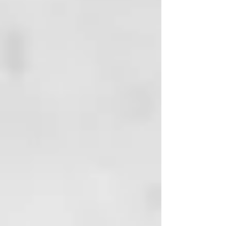
Trideceth-12, Citronellol, Citric
Acid, TEA-
Dodecylbenzenesulfonate,
Alcohol, Benzoic
Acid, Cetrimonium
Polyaminopropyl Biguanide.