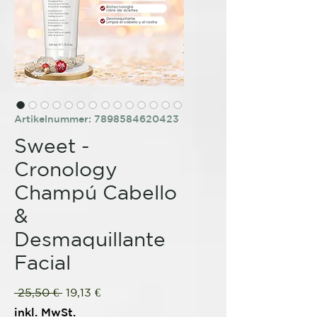
Artikelnummer: 7898584620423
Sweet -
Cronology
Champú Cabello
&
Desmaquillante
Facial
Standardpreis
Sale-
 25,50 € 
19,13 €
Preis
inkl. MwSt.