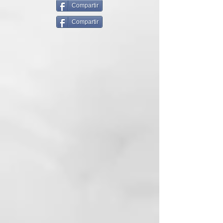
Sweet Hair The First Finisher
Compartir
Shine Repair tiene una acción
Compartir
reparadora de puntas abiertas y
un sistema antihumedad que
combate el frizz. De textura suave
y ligera, este spray sella las
cutículas y perfuma las hebras a la
vez que promueve un brillo
intenso y radiante.
Consejo de aplicación
Aplicar el spray sobre el cabello
seco o húmedo, a una distancia de
20 cm, y terminar como se desee.
Resultado
Cabello reparado, perfumado y
con frizz controlado, además de
ser extremadamente brillante.