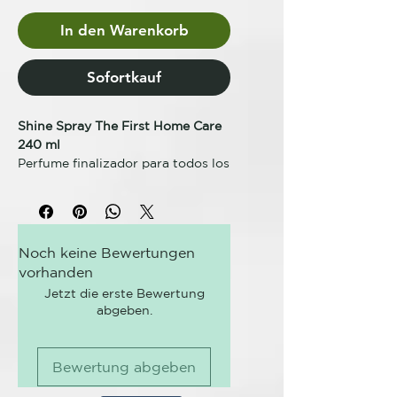
In den Warenkorb
Sofortkauf
Shine Spray The First Home Care
240 ml
Perfume finalizador para todos los
tipos de cabellos. Genera un brillo
intenso y ayuda a la reparación de
puntas abiertas sellando la
cutícula.
Noch keine Bewertungen
vorhanden
Spray de brillo para todo tipo de
Jetzt die erste Bewertung
abgeben.
cabello. Sweet Hair The First
Finisher Shine Repair repara a la
vez que perfuma y aporta un brillo
Bewertung abgeben
extra al cabello.