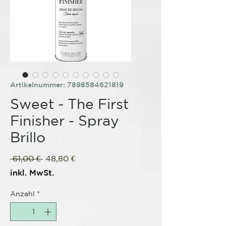
Artikelnummer: 7898584621819
Sweet - The First
Finisher - Spray
Brillo
Standardpreis
Sale-
 61,00 € 
48,80 €
Preis
inkl. MwSt.
Anzahl
*