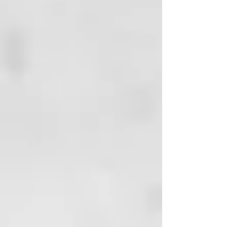
INCI
:
BUTANE,
CYCLOPENTASILOXANE,
PROPANE, PHENYL
TRIMETHICONE, PARFUM,
DIMETHICONE, POLYSILICONE-15,
HEXYL CINNAMAL, D-LIMONENE.