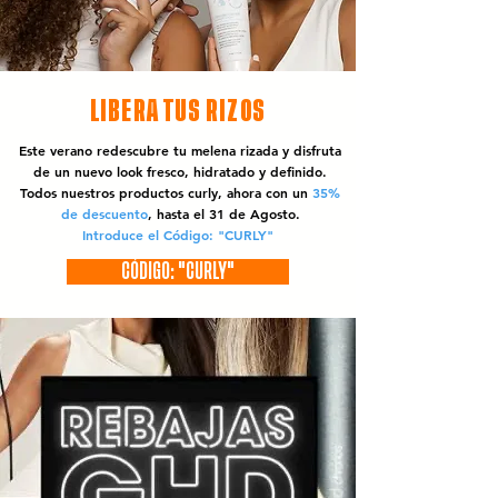
LIBERA TUS RIZOS
Este verano redescubre tu melena rizada y disfruta
de un nuevo look fresco, hidratado y definido.
Todos nuestros productos curly, ahora con un
35%
de descuento
, hasta el 31 de Agosto.
Introduce el Código: "CURLY"
CÓDIGO: "CURLY"