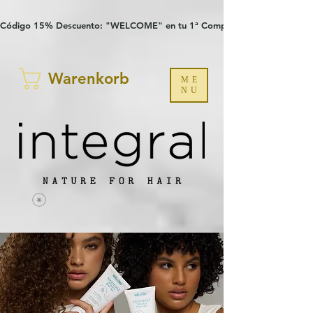
Verification: 97a30386b8a1fa77
G-YHZRM6P8WP
Código 15% Descuento: "WELCOME" en tu 1ª Compra
Warenkorb
ME
NU