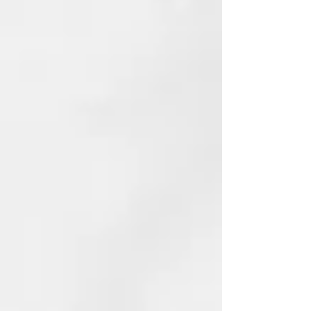
recargarse de energía vital.
NUESTRO COMPROMISO
ECOSOSTENIBLE
El material de los frascos de
Thermal es GREEN BIO-BASED
PE, un material que se fabrica con
caсa de azúcar y contribuye a
reducir la cantidad de CO2 en la
atmósfera. Porque amamos este
planeta y queremos cuidarlo.