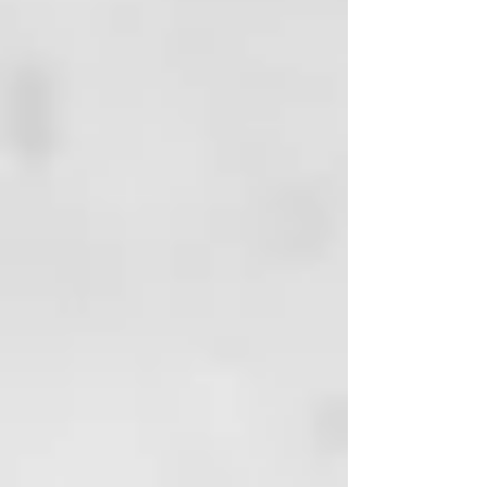
tocoferilo.
MODALIDAD DE APLICACIÓN:
• Mezcle 1 ml de potenciador con
10 ml de máscara/acondicionador
(una dispensación corresponde a
0,5 ml).
•
Distribuyaconlasmanosenladirecci
ón del tallo y masajee
delicadamente en la dirección
opuesta a la dirección de las
escamas.
• Deje actuar de 5 a 10 minutos y
peine según la dirección natural
del tallo.
• Aclare abundantemente
FRECUENCIA DE USO:
tras la
evaluación y la sugerencia del
operador.