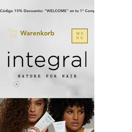
Verification: 97a30386b8a1fa77
G-YHZRM6P8WP
Código 15% Descuento: "WELCOME" en tu 1ª Compra
Warenkorb
ME
NU