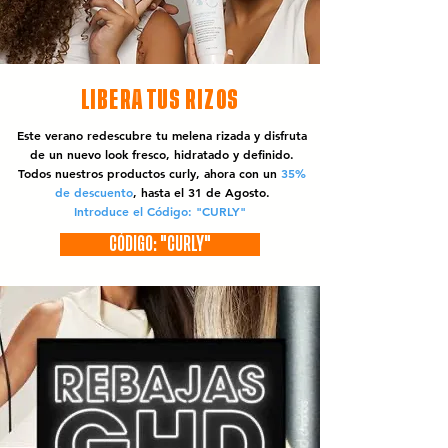
LIBERA TUS RIZOS
Este verano redescubre tu melena rizada y disfruta
de un nuevo look fresco, hidratado y definido.
Todos nuestros productos curly, ahora con un
35%
de descuento
, hasta el 31 de Agosto.
Introduce el Código: "CURLY"
CÓDIGO: "CURLY"