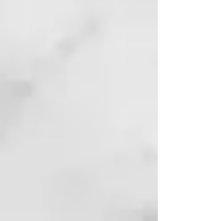
BENEFICIOS:
integra la
composición proteica y lipídica de
la queratina y da suavidad,
flexibilidad y facilita el peinado.
CÓMO USARLO
Mezclar 1 parte de booster con 10
partes de
mascarilla/acondicionador
(relación 1:10) y aplicar sobre el
cabello lavado y bien escurrido.
Para situaciones extremas es
posible mezclar 2 partes de
booster con 10 de
mascarilla/acondicionador. Dejar
actuar durante unos minutos y
enjuagar. También se puede
mezclar con los otros boosters
según las necesidades.
Formato: 30 ml