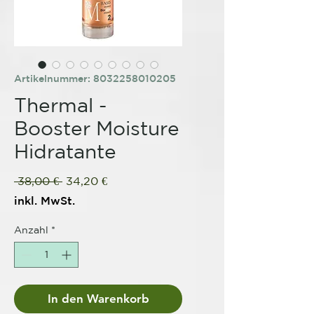
Artikelnummer: 8032258010205
Thermal -
Booster Moisture
Hidratante
Standardpreis
Sale-
 38,00 € 
34,20 €
Preis
inkl. MwSt.
Anzahl
*
In den Warenkorb