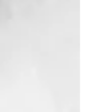
Romanos, con la ciencia moderna
de las fórmulas sin SLES ni
parabenos. Thermal está
enriquecida aún más con dos
principios activos: el escudo
anticontaminación y el extracto
fotoprotector que protegen el
cuero cabelludo y el cabello
contra la contaminación
atmosférica y los efectos dañinos
de la luz azul.
EL AGUA TERMAL CERTIFICADA
DE THERMAL
El Agua Termal con la fórmula
Thermal está certificada por el
Ministerio de Salud. Transforma el
servicio en el salуn en una
ceremonia con la cual purificarse
de estrés, impurezas,
pensamientos negativos y