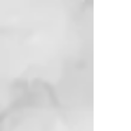
PARA PURIFICAR, OXIGENAR,
REMINERALIZAR
Nuestros tratamientos preparan el
cuero cabelludo para todos los
beneficios de los ingredientes de
la línea, tales como la arcilla, los
aceites esenciales y el Agua
Termal bioactiva, contenidos en
todas las fórmulas.
THERMAL, EL PIONERO DEL
CUIDADO TERMAL PARA EL
CABELLO
Thermal nace en 2003 y es la
primera lÍnea que integra la
eficacia del Agua y de la arcilla
termal al cuidado profesional del
cabello. Conjuga la sabidurÍa del
Agua de las antiguas Termas de
Juno, cuyas propiedades se
conocen desde los tiempos de los