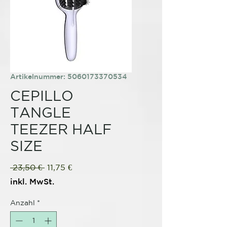
Artikelnummer: 5060173370534
CEPILLO
TANGLE
TEEZER HALF
SIZE
Standardpreis
Sale-
 23,50 € 
11,75 €
Preis
inkl. MwSt.
Anzahl
*