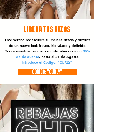
LIBERA TUS RIZOS
Este verano redescubre tu melena rizada y disfruta
de un nuevo look fresco, hidratado y definido.
Todos nuestros productos curly, ahora con un
35%
de descuento
, hasta el 31 de Agosto.
Introduce el Código: "CURLY"
CÓDIGO: "CURLY"