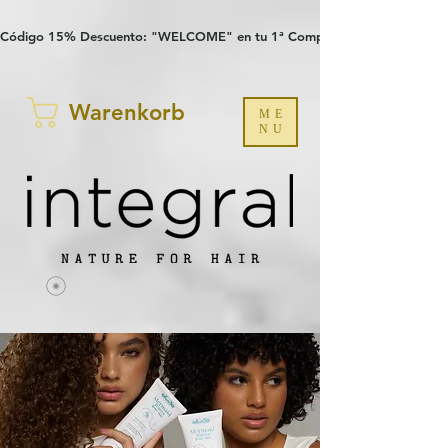
Verification: 97a30386b8a1fa77
G-YHZRM6P8WP
Código 15% Descuento: "WELCOME" en tu 1ª Compra
Warenkorb
ME
NU