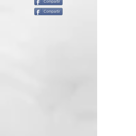
estilo rápido, liso y suave del
Compartir
soplo sin el tirón o estiramiento-
Compartir
secado.
Sacando el exceso de agua del
cabello para un tiempo de secado
más rápido, el pelo se deja
voluminoso y brillante con frizz
reducido. No hay necesidad de
enderezar los hierros.
La herramienta de suavizado
Blow-Styling es la más adecuada
para longitudes de cabello de
mediano a largo.