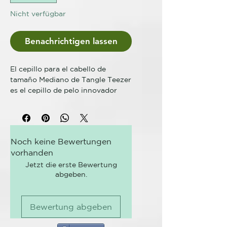
Nicht verfügbar
Benachrichtigen lassen
El cepillo para el cabello de
tamaño Mediano de Tangle Teezer
es el cepillo de pelo innovador
que lleva el cabello de húmedo a
seco.
Con la innovadora tecnología de
Noch keine Bewertungen
dientes, la herramienta de
vorhanden
suavizado Blow-Styling tiene
dientes de base fija con una
Jetzt die erste Bewertung
abgeben.
tensión incorporada y una ligera
flexibilidad en las
puntas. Entregando la tensión del
Bewertung abgeben
flujo, los dientes permiten que el
pelo serpentee a través para un