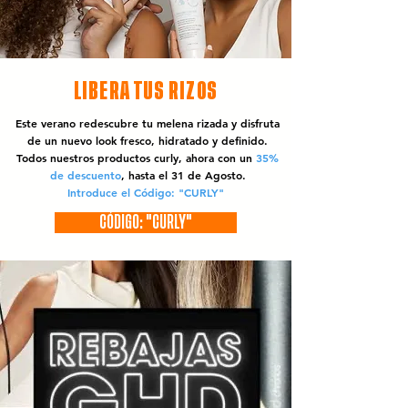
LIBERA TUS RIZOS
Este verano redescubre tu melena rizada y disfruta
de un nuevo look fresco, hidratado y definido.
Todos nuestros productos curly, ahora con un
35%
de descuento
, hasta el 31 de Agosto.
Introduce el Código: "CURLY"
CÓDIGO: "CURLY"