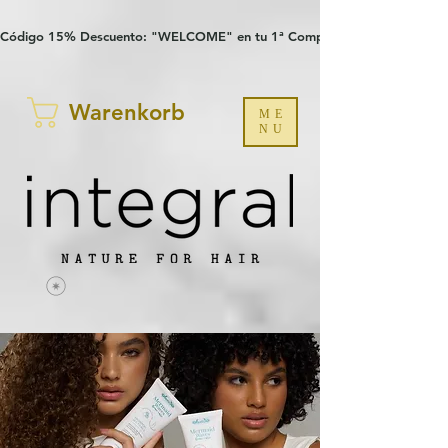
Verification: 97a30386b8a1fa77
G-YHZRM6P8WP
Código 15% Descuento: "WELCOME" en tu 1ª Compra
Warenkorb
ME
NU