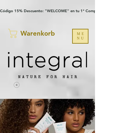
Verification: 97a30386b8a1fa77
G-YHZRM6P8WP
Código 15% Descuento: "WELCOME" en tu 1ª Compra
Warenkorb
ME
NU