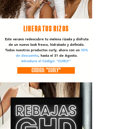
LIBERA TUS RIZOS
Este verano redescubre tu melena rizada y disfruta
de un nuevo look fresco, hidratado y definido.
Todos nuestros productos curly, ahora con un
35%
de descuento
, hasta el 31 de Agosto.
Introduce el Código: "CURLY"
CÓDIGO: "CURLY"