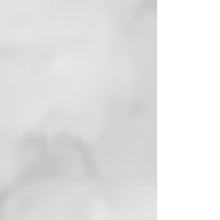
irritación de la piel)
Todas las edades – cuanto más
joven comience a cuidar su
piel, mejor envejecerá.