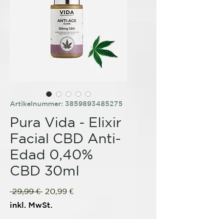
Artikelnummer: 3859893485275
Pura Vida - Elixir
Facial CBD Anti-
Edad 0,40%
CBD 30ml
Standardpreis
Sale-
 29,99 € 
20,99 €
Preis
inkl. MwSt.