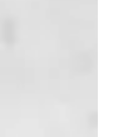
• Aceite de flor de maracuyá:
mejora el tono y la textura de la
piel.
• Aceite de argán – Premio
marroquí de petróleo. Tonificador
para la piel, revive la piel cansada
y la deja suave como la seda.
Como usar / Que esperar
Por la noche
– after your
cleansing routine. Apply
enough oil to your face, neck
and décolletage. No need to
use a moisturiser afterwards as
the rich oils contain
concentrated amounts of
restorative ingredients
naturally found in nature to
regenerate your skin.
Se usa mejor por las noches
como una máscara para dormir.