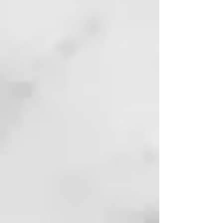
Por la mañana si necesita un
impulso adicional para la
hidratación y reparación de su
piel (por ejemplo, invierno).
Se puede utilizar como aceite
desmaquillante.
Mejora e incluso el tono y la
textura de la piel.
Menos líneas finas y arrugas.
Regenerativo – la piel se repara
más rápido.
Reparación – la piel dañada se
repara en menos tiempo
Rehidratando
Alisa visiblemente la superficie
de tu piel
Reduce líneas finas
Ideal para
Piel madura.
Piel dañada (sol, estrés,