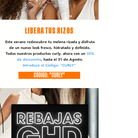
LIBERA TUS RIZOS
Este verano redescubre tu melena rizada y disfruta
de un nuevo look fresco, hidratado y definido.
Todos nuestros productos curly, ahora con un
35%
de descuento
, hasta el 31 de Agosto.
Introduce el Código: "CURLY"
CÓDIGO: "CURLY"