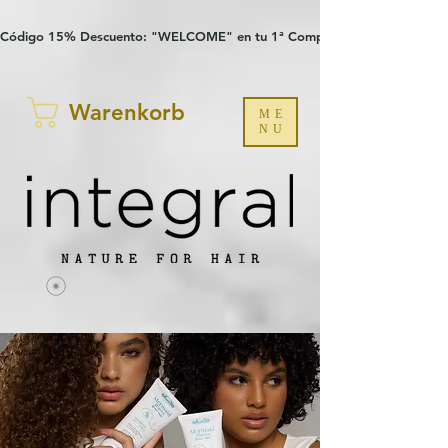
Verification: 97a30386b8a1fa77
G-YHZRM6P8WP
Código 15% Descuento: "WELCOME" en tu 1ª Compra
Warenkorb
ME
NU