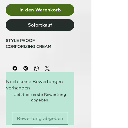
In den Warenkorb
Sofortkauf
STYLE PROOF
CORPORIZING CREAM
CUERPO
VOLUMEN
Revitaliza, da cuerpo, volumen y
Noch keine Bewertungen
consistencia al cabello sin
vorhanden
apelmazar. Reduce la electricidad
estática del peinado.
Jetzt die erste Bewertung
abgeben.
Formado: 150 ml
Fijación: 2
Bewertung abgeben
CÓMO USARLO