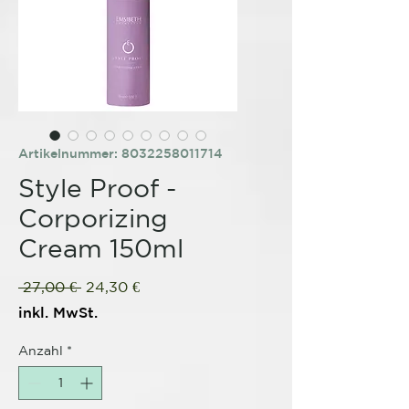
Artikelnummer: 8032258011714
Style Proof -
Corporizing
Cream 150ml
Standardpreis
Sale-
 27,00 € 
24,30 €
Preis
inkl. MwSt.
Anzahl
*