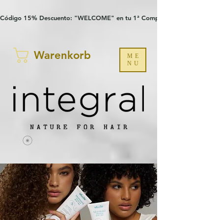
Verification: 97a30386b8a1fa77
G-YHZRM6P8WP
Código 15% Descuento: "WELCOME" en tu 1ª Compra
Warenkorb
ME
NU