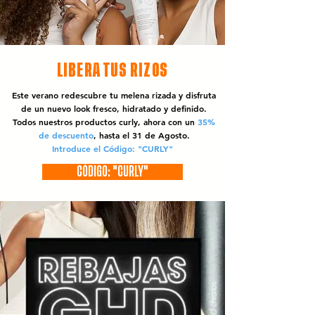
LIBERA TUS RIZOS
Este verano redescubre tu melena rizada y disfruta
de un nuevo look fresco, hidratado y definido.
Todos nuestros productos curly, ahora con un
35%
de descuento
, hasta el 31 de Agosto.
Introduce el Código: "CURLY"
CÓDIGO: "CURLY"