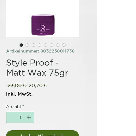
Artikelnummer: 8032258011738
Style Proof -
Matt Wax 75gr
Standardpreis
Sale-
 23,00 € 
20,70 €
Preis
inkl. MwSt.
Anzahl
*