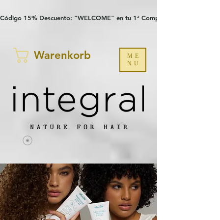
Verification: 97a30386b8a1fa77
G-YHZRM6P8WP
Código 15% Descuento: "WELCOME" en tu 1ª Compra
Warenkorb
ME
NU