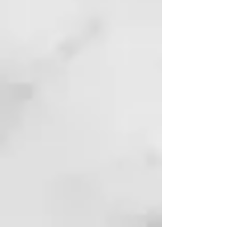
mayor elasticidad y flexibilidad
en la piel además de piel más
suave al tacto y mejora de la
rugosidad de la misma.
87% de las voluntarias sintió
alivio de la sequedad y alivio de
la tirantez de la piel.
84% de las voluntarias notó
mayor hidratación en la piel y
mayor uniformidad en el tono
de la piel.
82% de las voluntarias notó
mejor aspecto a la vista y
mayor luminosidad en la piel.
89% de las voluntarias afirmó
que el producto cumplía con
sus expectativas.
MODO DE USO
Aplicar sobre la piel limpia y seca
de cara, cuello y escote, mediante
masaje circular hasta su