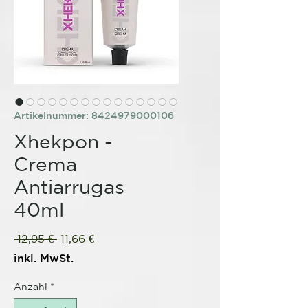
Artikelnummer: 8424979000106
Xhekpon -
Crema
Antiarrugas
40ml
Standardpreis
Sale-
 12,95 € 
11,66 €
Preis
inkl. MwSt.
Anzahl
*