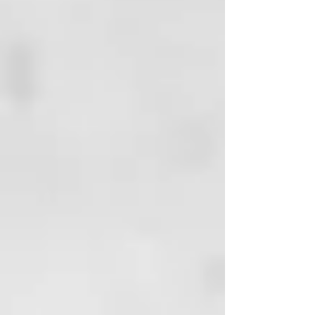
Harmonized Tripartite Guideline;
facial, del cuello y del escote.
Guideline for good clinical
Crema antiarrugas con colágeno
practice E6 (R2) of June 14th 2017,
hidrolizado, activos extraídos de
EMA/CHMP/ICH/135/1995 of May
Centella asiática (T.E.C.A), y Aloe
1st 1996, European Parliament and
vera que favorecen la hidratación,
Council Guideline 2001/20/CE –
protección y reparación de la piel.
May 1st 2001).
EFICACIA COMPROBADA**:
A las 8 horas de la aplicación:
Aumento un 14% de la elasticidad
de la piel y aumento de un 13% de
la hidratación de la piel. Testada
bajo control oftalmológico y
dermatológico. No comedogénica.
TRAS FINALIZAR EL ESTUDIO:
82% de las voluntarias apreció
disminución en la profundidad
y longitud de las arrugas.
89% de las voluntarias notó
mayor sensación de confort,