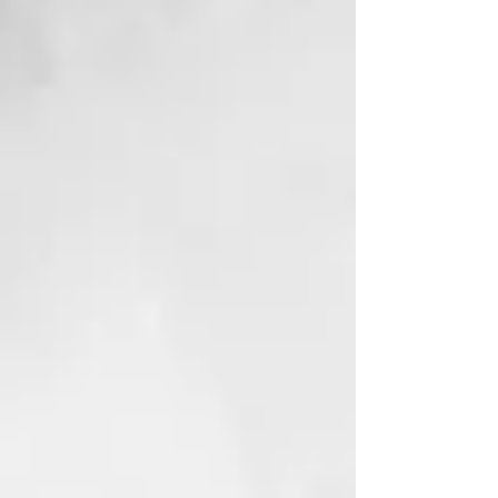
que usaba mi madre. La
empiezo a utilizar y ¡Oh!
¡Sorpresa me deja la piel como
el culo de un bebe! Buena
hidratación, desaparecen unos
granitos que tenía en la frente
y la sensación es de terciopelo.
Me he quedado de piedra.
La recomiendo sobre todo para
pieles maduras y secas. Es un
básico para cualquier ritual de
belleza.
¿Cómo saber si tu Crema Xhekpon
es auténtica?
El éxito de la Crema Xhekpon ha
llevado a la aparición de
imitaciones que
pueden comprometer la salud de
tu piel. Queremos ayudarte a