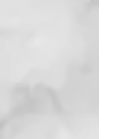
absorción.
PRECAUCIONES Y
ADVERTENCIAS
Crema de bajo punto de fusión,
proteger del calor. Evitar la
exposición del tubo a altas
temperaturas.
Los clientes opinan
Por el precio que tiene no se
puede pedir más, aunque es
verdad que deja la piel
supersuave.
Es la reina de las cremas.
Previene y reduce la formación
de arrugas y da un aspecto más
liso y firme.
Haciendo limpieza del armario
de baño aparece esta crema