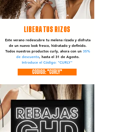
LIBERA TUS RIZOS
Este verano redescubre tu melena rizada y disfruta
de un nuevo look fresco, hidratado y definido.
Todos nuestros productos curly, ahora con un
35%
de descuento
, hasta el 31 de Agosto.
Introduce el Código: "CURLY"
CÓDIGO: "CURLY"