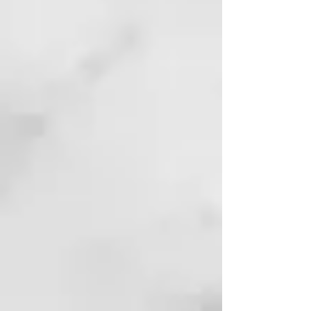
No utilizar para niños menores
de 3 años.
Los clientes opinan
Espectacular, deja la piel
estupenda e hidratada.
Me gusta mucho el tacto que
deja en mi piel después de la
ducha. Siento mi piel
protegida.
Notas la piel más tersa y sana.