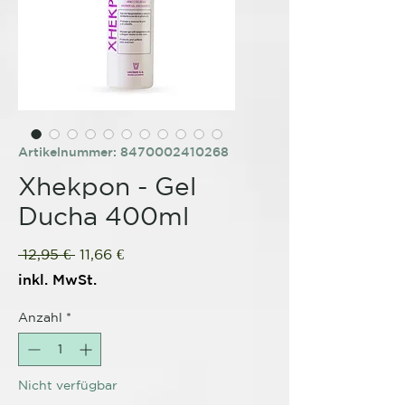
Artikelnummer: 8470002410268
Xhekpon - Gel
Ducha 400ml
Standardpreis
Sale-
 12,95 € 
11,66 €
Preis
inkl. MwSt.
Anzahl
*
Nicht verfügbar