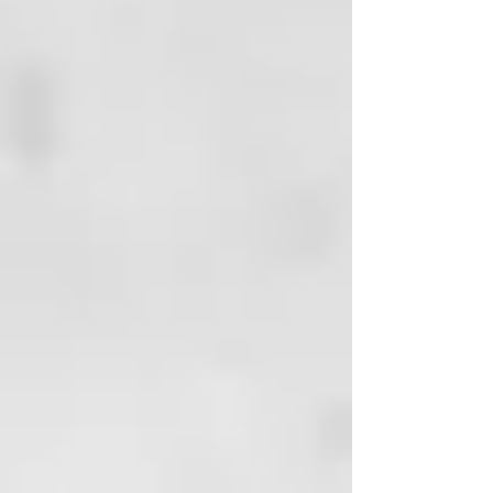
hasta que la espuma se vuelva
cremosa.
3 - Aclarar Si es necesario, repetir
otra vez.
Como champú:
1 - Aplicar sobre el cabello mojado
y friccionar suavemente.
2 - Aclarar y aplicar una segunda
dosis, masajeando el cuero
cabelludo y dejar actuar la
espuma en el cabello, dos o tres
minutos.
PRECAUCIONES Y
ADVERTENCIAS
Evitar la exposición de la
botella a altas temperaturas.
En caso de contacto con los
ojos aclarar inmediata y
abundantemente con agua.