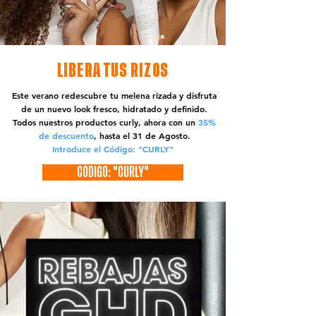
LIBERA TUS RIZOS
Este verano redescubre tu melena rizada y disfruta
de un nuevo look fresco, hidratado y definido.
Todos nuestros productos curly, ahora con un
35%
de descuento
, hasta el 31 de Agosto.
Introduce el Código: "CURLY"
CÓDIGO: "CURLY"