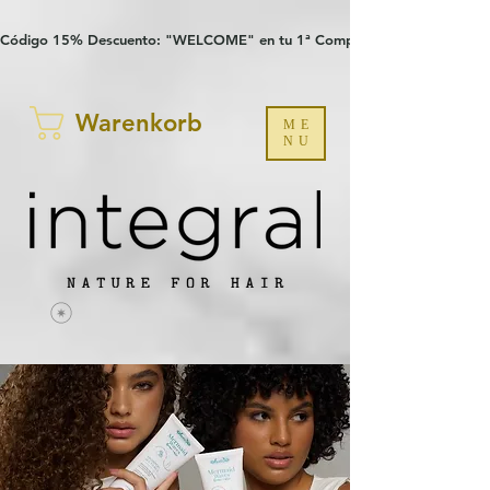
Verification: 97a30386b8a1fa77
G-YHZRM6P8WP
Código 15% Descuento: "WELCOME" en tu 1ª Compra
Warenkorb
ME
NU